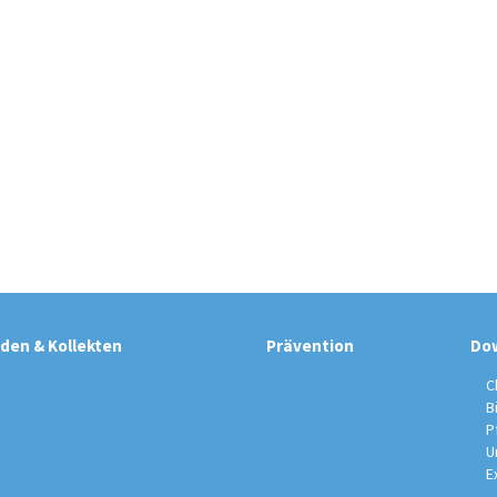
den & Kollekten
Prävention
Do
C
B
P
U
E