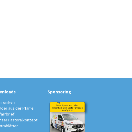
wnloads
Sponsoring
hroniken
ilder aus der Pfarrei
farrbrief
nser Pastoralkonzept
xtrablätter