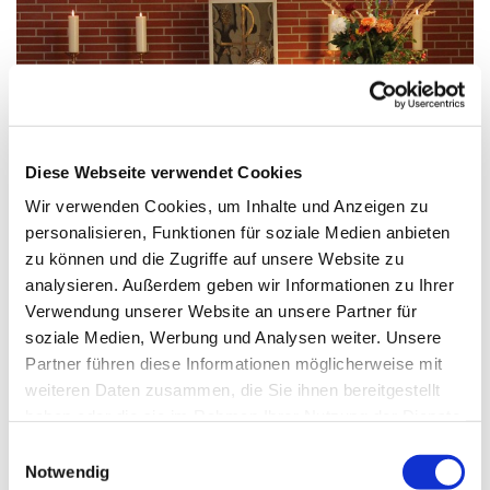
© A.Wittosch
Diese Webseite verwendet Cookies
Wir verwenden Cookies, um Inhalte und Anzeigen zu
personalisieren, Funktionen für soziale Medien anbieten
Dienstag, 8. Dezember 2026, 09:00
zu können und die Zugriffe auf unsere Website zu
Uhr
analysieren. Außerdem geben wir Informationen zu Ihrer
Verwendung unserer Website an unsere Partner für
St. Franziskus, Hackbuschstraße 14,
soziale Medien, Werbung und Analysen weiter. Unsere
Partner führen diese Informationen möglicherweise mit
13591 Berlin
weiteren Daten zusammen, die Sie ihnen bereitgestellt
haben oder die sie im Rahmen Ihrer Nutzung der Dienste
gesammelt haben.
E
Notwendig
i