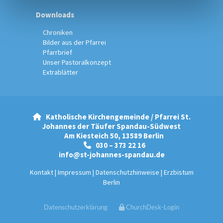
Downloads
Chroniken
Bilder aus der Pfarrei
Pfarrbrief
Unser Pastoralkonzept
Extrablätter
Katholische Kirchengemeinde / Pfarrei St.

Johannes der Täufer Spandau-Südwest
Am Kiesteich 50, 13589 Berlin
030 – 373 22 16

info@st-johannes-spandau.de
Kontakt
|
Impressum
|
Datenschutzhinweise
|
Erzbistum
Berlin
Datenschutzerklärung
ChurchDesk-Login