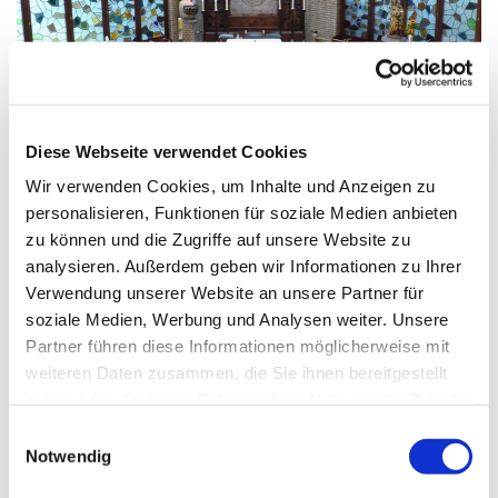
© G. Schiwek
Diese Webseite verwendet Cookies
Wir verwenden Cookies, um Inhalte und Anzeigen zu
Sonntag, 25. Oktober 2026, 10:30
personalisieren, Funktionen für soziale Medien anbieten
Uhr
zu können und die Zugriffe auf unsere Website zu
analysieren. Außerdem geben wir Informationen zu Ihrer
Verwendung unserer Website an unsere Partner für
Mariä Himmelfahrt, Sakrower
soziale Medien, Werbung und Analysen weiter. Unsere
Landstraße 60-62, 14089 Berlin
Partner führen diese Informationen möglicherweise mit
weiteren Daten zusammen, die Sie ihnen bereitgestellt
haben oder die sie im Rahmen Ihrer Nutzung der Dienste
gesammelt haben.
E
Notwendig
i
n