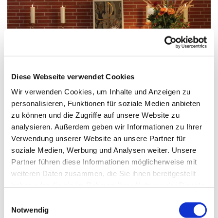
© A.Wittosch
Diese Webseite verwendet Cookies
Wir verwenden Cookies, um Inhalte und Anzeigen zu
personalisieren, Funktionen für soziale Medien anbieten
Dienstag, 22. September 2026,
zu können und die Zugriffe auf unsere Website zu
09:00 Uhr
analysieren. Außerdem geben wir Informationen zu Ihrer
Verwendung unserer Website an unsere Partner für
St. Franziskus, Hackbuschstraße 14,
soziale Medien, Werbung und Analysen weiter. Unsere
Partner führen diese Informationen möglicherweise mit
13591 Berlin
weiteren Daten zusammen, die Sie ihnen bereitgestellt
haben oder die sie im Rahmen Ihrer Nutzung der Dienste
gesammelt haben.
E
Notwendig
i