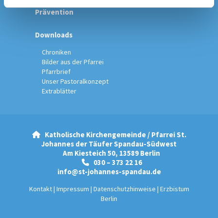
Prävention
Downloads
Chroniken
Bilder aus der Pfarrei
Pfarrbrief
Unser Pastoralkonzept
Extrablätter
Katholische Kirchengemeinde / Pfarrei St.

Johannes der Täufer Spandau-Südwest
Am Kiesteich 50, 13589 Berlin
030 – 373 22 16

info@st-johannes-spandau.de
Kontakt
|
Impressum
|
Datenschutzhinweise
|
Erzbistum
Berlin