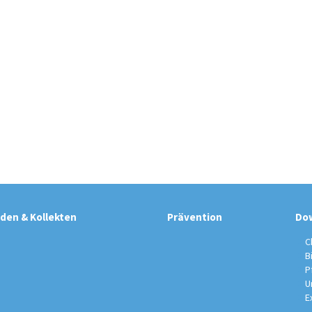
den & Kollekten
Prävention
Do
C
B
P
U
E