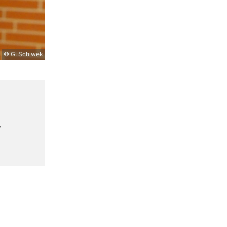
© G. Schiwek
,