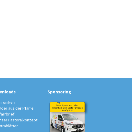
wnloads
Sponsoring
hroniken
ilder aus der Pfarrei
farrbrief
nser Pastoralkonzept
xtrablätter