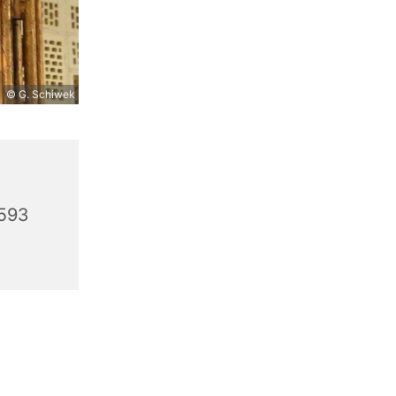
© G. Schiwek
,
3593