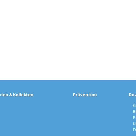
den & Kollekten
Prävention
Do
C
B
P
U
E