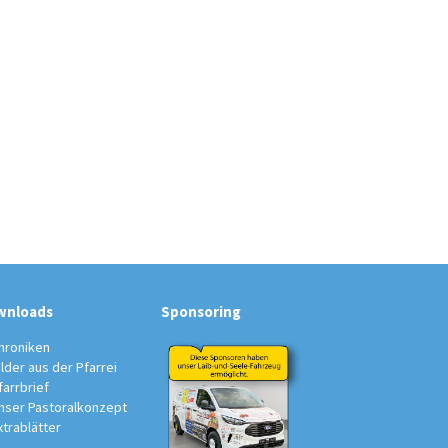
wnloads
Sponsoring
hroniken
ilder aus der Pfarrei
farrbrief
nser Pastoralkonzept
xtrablätter