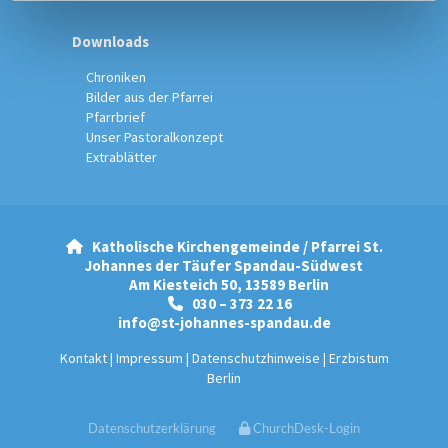
Downloads
Chroniken
Bilder aus der Pfarrei
Pfarrbrief
Unser Pastoralkonzept
Extrablätter
Katholische Kirchengemeinde / Pfarrei St.

Johannes der Täufer Spandau-Südwest
Am Kiesteich 50, 13589 Berlin
030 – 373 22 16

info@st-johannes-spandau.de
Kontakt
|
Impressum
|
Datenschutzhinweise
|
Erzbistum
Berlin
Datenschutzerklärung
ChurchDesk-Login