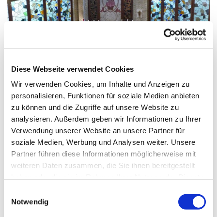
© G. Schiwek
Diese Webseite verwendet Cookies
Wir verwenden Cookies, um Inhalte und Anzeigen zu
personalisieren, Funktionen für soziale Medien anbieten
zu können und die Zugriffe auf unsere Website zu
Sonntag, 2. August 2026, 10:30 Uhr
analysieren. Außerdem geben wir Informationen zu Ihrer
Verwendung unserer Website an unsere Partner für
Mariä Himmelfahrt, Sakrower
soziale Medien, Werbung und Analysen weiter. Unsere
Landstraße 60-62, 14089 Berlin
Partner führen diese Informationen möglicherweise mit
weiteren Daten zusammen, die Sie ihnen bereitgestellt
haben oder die sie im Rahmen Ihrer Nutzung der Dienste
gesammelt haben.
E
Notwendig
i
n