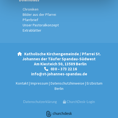
Chroniken
Bilder aus der Pfarrei
Pfarrbrief
Unser Pastoralkonzept
Extrablätter
Katholische Kirchengemeinde / Pfarrei St.

Johannes der Täufer Spandau-Südwest
Am Kiesteich 50, 13589 Berlin
030 – 373 22 16

info@st-johannes-spandau.de
Kontakt
|
Impressum
|
Datenschutzhinweise
|
Erzbistum
Berlin
Datenschutzerklärung
ChurchDesk-Login