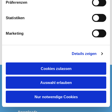
Präferenzen
i
l
l
Statistiken
i
g
Marketing
u
n
g
Details zeigen
s
a
u
Cookies zulassen
s
Startseite
w
Auswahl erlauben
a
Spenden & Kollekten
h
l
Nur notwendige Cookies
Prävention
Downloads