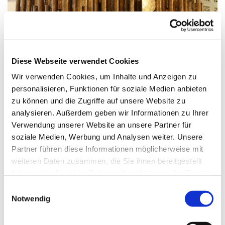
© G. Schiwek
Diese Webseite verwendet Cookies
Wir verwenden Cookies, um Inhalte und Anzeigen zu
personalisieren, Funktionen für soziale Medien anbieten
Freitag, 24. Juli 2026, 17:30 Uhr
zu können und die Zugriffe auf unsere Website zu
analysieren. Außerdem geben wir Informationen zu Ihrer
St. Maximilian Kolbe, Maulbeerallee
Verwendung unserer Website an unsere Partner für
15, 13593 Berlin
soziale Medien, Werbung und Analysen weiter. Unsere
Partner führen diese Informationen möglicherweise mit
weiteren Daten zusammen, die Sie ihnen bereitgestellt
haben oder die sie im Rahmen Ihrer Nutzung der Dienste
gesammelt haben.
E
Notwendig
i
n
w