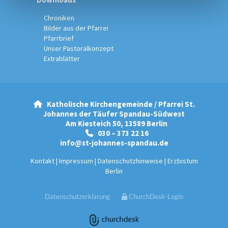
Chroniken
Bilder aus der Pfarrei
Pfarrbrief
Unser Pastoralkonzept
Extrablätter
Katholische Kirchengemeinde / Pfarrei St.

Johannes der Täufer Spandau-Südwest
Am Kiesteich 50, 13589 Berlin
030 – 373 22 16

info@st-johannes-spandau.de
Kontakt
|
Impressum
|
Datenschutzhinweise
|
Erzbistum
Berlin
Datenschutzerklärung
ChurchDesk-Login