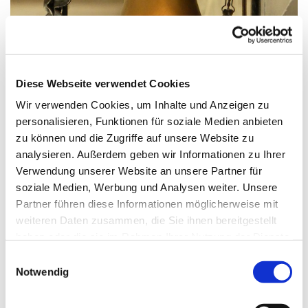
© G. Schiwek
Diese Webseite verwendet Cookies
Wir verwenden Cookies, um Inhalte und Anzeigen zu
personalisieren, Funktionen für soziale Medien anbieten
Sonntag, 19. Juli 2026, 09:30 Uhr
zu können und die Zugriffe auf unsere Website zu
analysieren. Außerdem geben wir Informationen zu Ihrer
St. Wilhelm, Weißenburger Straße
Verwendung unserer Website an unsere Partner für
9-11, 13595 Berlin
soziale Medien, Werbung und Analysen weiter. Unsere
Partner führen diese Informationen möglicherweise mit
weiteren Daten zusammen, die Sie ihnen bereitgestellt
haben oder die sie im Rahmen Ihrer Nutzung der Dienste
gesammelt haben.
E
Notwendig
i
n
w