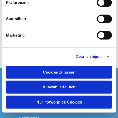
Präferenzen
i
l
l
Statistiken
i
g
Marketing
u
n
g
Details zeigen
s
a
u
Cookies zulassen
s
Startseite
w
Auswahl erlauben
a
Spenden & Kollekten
h
l
Nur notwendige Cookies
Prävention
Downloads