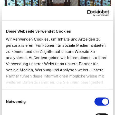
© G. Schiwek
Diese Webseite verwendet Cookies
Wir verwenden Cookies, um Inhalte und Anzeigen zu
personalisieren, Funktionen für soziale Medien anbieten
Sonntag, 19. Juli 2026, 10:30 Uhr
zu können und die Zugriffe auf unsere Website zu
analysieren. Außerdem geben wir Informationen zu Ihrer
Mariä Himmelfahrt, Sakrower
Verwendung unserer Website an unsere Partner für
Landstraße 60-62, 14089 Berlin
soziale Medien, Werbung und Analysen weiter. Unsere
Partner führen diese Informationen möglicherweise mit
weiteren Daten zusammen, die Sie ihnen bereitgestellt
haben oder die sie im Rahmen Ihrer Nutzung der Dienste
gesammelt haben.
E
Notwendig
i
n
w