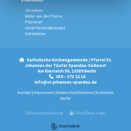
Chroniken
Bilder aus der Pfarrei
Pfarrbrief
Unser Pastoralkonzept
Extrablätter
Katholische Kirchengemeinde / Pfarrei St.

Johannes der Täufer Spandau-Südwest
Am Kiesteich 50, 13589 Berlin
030 – 373 22 16

info@st-johannes-spandau.de
Kontakt
|
Impressum
|
Datenschutzhinweise
|
Erzbistum
Berlin
Datenschutzerklärung
ChurchDesk-Login