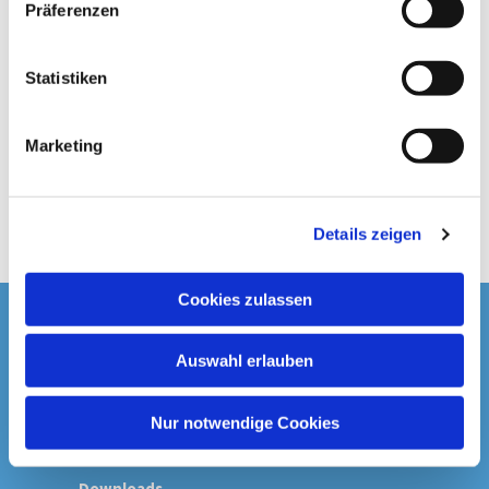
Präferenzen
i
l
l
Statistiken
i
g
Marketing
u
n
g
Details zeigen
s
a
u
Cookies zulassen
s
Startseite
w
Auswahl erlauben
a
Spenden & Kollekten
h
l
Nur notwendige Cookies
Prävention
Downloads