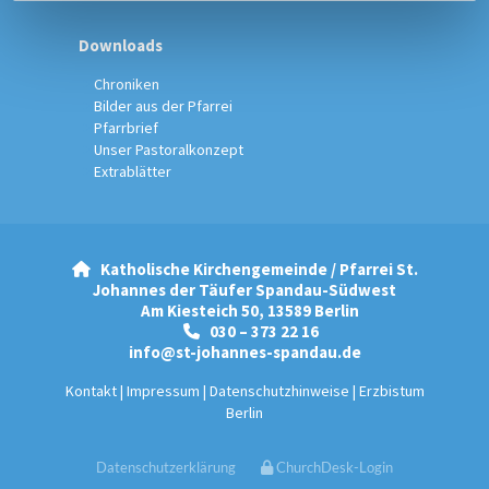
Downloads
Chroniken
Bilder aus der Pfarrei
Pfarrbrief
Unser Pastoralkonzept
Extrablätter
Katholische Kirchengemeinde / Pfarrei St.

Johannes der Täufer Spandau-Südwest
Am Kiesteich 50, 13589 Berlin
030 – 373 22 16

info@st-johannes-spandau.de
Kontakt
|
Impressum
|
Datenschutzhinweise
|
Erzbistum
Berlin
Datenschutzerklärung
ChurchDesk-Login