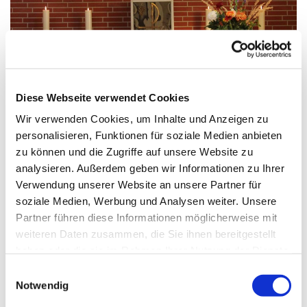
© A.Wittosch
Diese Webseite verwendet Cookies
Wir verwenden Cookies, um Inhalte und Anzeigen zu
personalisieren, Funktionen für soziale Medien anbieten
zu können und die Zugriffe auf unsere Website zu
Dienstag, 14. Juli 2026, 09:00 Uhr
analysieren. Außerdem geben wir Informationen zu Ihrer
Verwendung unserer Website an unsere Partner für
St. Franziskus, Hackbuschstraße 14,
soziale Medien, Werbung und Analysen weiter. Unsere
13591 Berlin
Partner führen diese Informationen möglicherweise mit
weiteren Daten zusammen, die Sie ihnen bereitgestellt
haben oder die sie im Rahmen Ihrer Nutzung der Dienste
gesammelt haben.
E
Notwendig
i
n