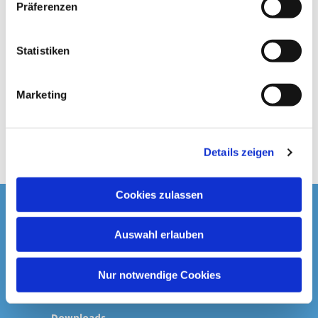
Präferenzen
i
l
l
Statistiken
i
g
Marketing
u
n
g
Details zeigen
s
a
u
Cookies zulassen
s
Startseite
w
Auswahl erlauben
a
Spenden & Kollekten
h
l
Nur notwendige Cookies
Prävention
Downloads