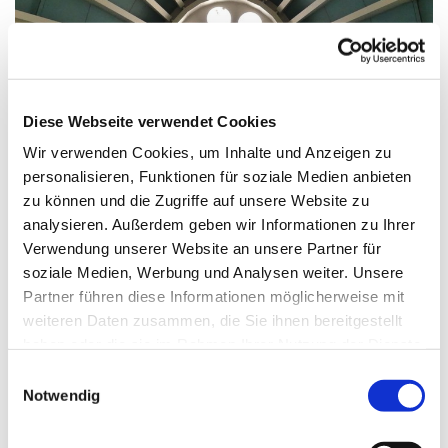
© G. Schiwek
Diese Webseite verwendet Cookies
Wir verwenden Cookies, um Inhalte und Anzeigen zu
personalisieren, Funktionen für soziale Medien anbieten
Freitag, 23. Oktober 2026, 18:00 Uhr
zu können und die Zugriffe auf unsere Website zu
analysieren. Außerdem geben wir Informationen zu Ihrer
St. Markus, Am Kiesteich 50, 13589
Verwendung unserer Website an unsere Partner für
Berlin
soziale Medien, Werbung und Analysen weiter. Unsere
Partner führen diese Informationen möglicherweise mit
weiteren Daten zusammen, die Sie ihnen bereitgestellt
haben oder die sie im Rahmen Ihrer Nutzung der Dienste
gesammelt haben.
E
Notwendig
i
n
w