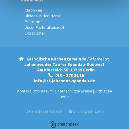
Chroniken
Bilder aus der Pfarrei
Pfarrbrief
Unser Pastoralkonzept
Extrablätter
Katholische Kirchengemeinde / Pfarrei St.

Johannes der Täufer Spandau-Südwest
Am Kiesteich 50, 13589 Berlin
030 – 373 22 16

info@st-johannes-spandau.de
Kontakt
|
Impressum
|
Datenschutzhinweise
|
Erzbistum
Berlin
Datenschutzerklärung
ChurchDesk-Login