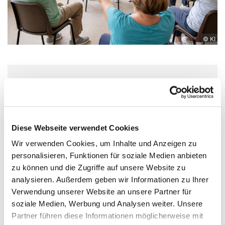
© KI
Dienstag, 13. Oktober 2026, 10:30
Uhr
Diese Webseite verwendet Cookies
St. Maximilian Kolbe, Maulbeerallee
Wir verwenden Cookies, um Inhalte und Anzeigen zu
15, 13593 Berlin
personalisieren, Funktionen für soziale Medien anbieten
zu können und die Zugriffe auf unsere Website zu
Gemeinwesenverein Heerstraße
analysieren. Außerdem geben wir Informationen zu Ihrer
Nord e.V.
Verwendung unserer Website an unsere Partner für
soziale Medien, Werbung und Analysen weiter. Unsere
Partner führen diese Informationen möglicherweise mit