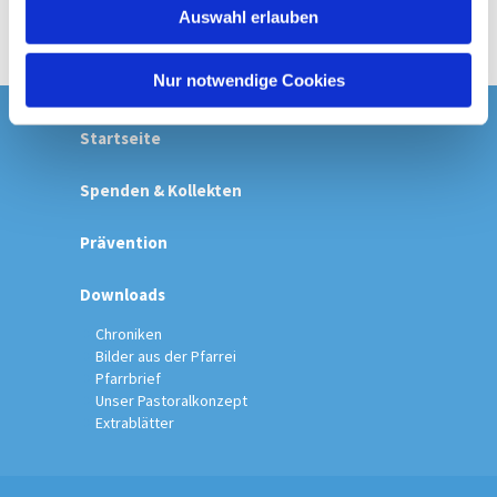
Auswahl erlauben
a
h
l
Nur notwendige Cookies
Startseite
Spenden & Kollekten
Prävention
Downloads
Chroniken
Bilder aus der Pfarrei
Pfarrbrief
Unser Pastoralkonzept
Extrablätter