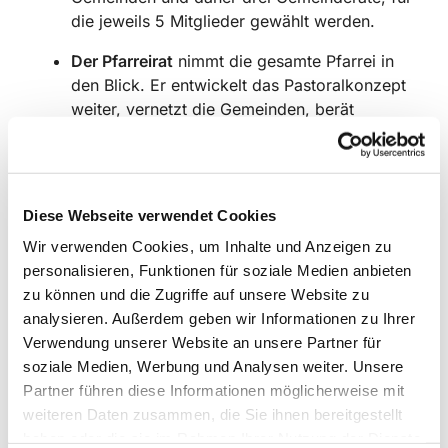
die jeweils 5 Mitglieder gewählt werden.
Der Pfarreirat
nimmt die gesamte Pfarrei in
den Blick. Er entwickelt das Pastoralkonzept
weiter, vernetzt die Gemeinden, berät
pastorale Grundsatzfragen und stärkt die
Zusammenarbeit zwischen Ehrenamtlichen
und dem Pastoralteam. Gewählt werden für
den Pfarreirat 6 Mitglieder.
Diese Webseite verwendet Cookies
Der Kirchenvorstand
trägt Verantwortung für
Wir verwenden Cookies, um Inhalte und Anzeigen zu
die rechtlichen und wirtschaftlichen
personalisieren, Funktionen für soziale Medien anbieten
Grundlagen der Pfarrei. Er entscheidet unter
zu können und die Zugriffe auf unsere Website zu
anderem über Finanzen, Immobilien, Personal
analysieren. Außerdem geben wir Informationen zu Ihrer
und die Verwaltung des kirchlichen
Verwendung unserer Website an unsere Partner für
Vermögens. Die Hälfte des Kirchenvorstands
soziale Medien, Werbung und Analysen weiter. Unsere
- also 6 Mitglieder - werden im November
Partner führen diese Informationen möglicherweise mit
gewählt.
weiteren Daten zusammen, die Sie ihnen bereitgestellt
haben oder die sie im Rahmen Ihrer Nutzung der Dienste