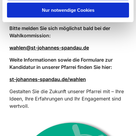
Wenn Sie sich eine Kandidatur vorstellen können
h
oder zunächst unverbindlich mehr erfahren
l
Nur notwendige Cookies
möchten, freuen wir uns über Ihre Nachricht.
Bitte melden Sie sich möglichst bald bei der
Wahlkommission:
wahlen@st-johannes-spandau.de
Weite Informationen sowie die Formulare zur
Kandidatur in unserer Pfarrei finden Sie hier:
st-johannes-spandau.de/wahlen
Gestalten Sie die Zukunft unserer Pfarrei mit – Ihre
Ideen, Ihre Erfahrungen und Ihr Engagement sind
wertvoll.