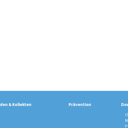
den & Kollekten
Prävention
Do
C
B
P