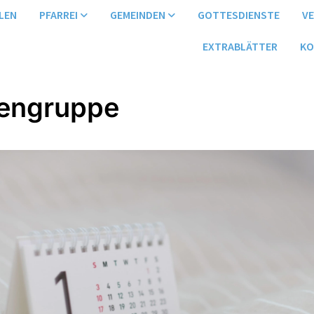
LEN
PFARREI
GEMEINDEN
GOTTESDIENSTE
V
EXTRABLÄTTER
KO
engruppe