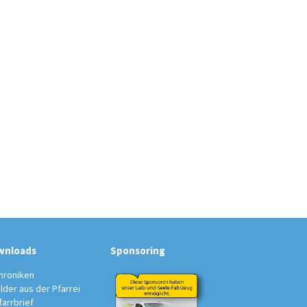
wnloads
Sponsoring
hroniken
ilder aus der Pfarrei
farrbrief