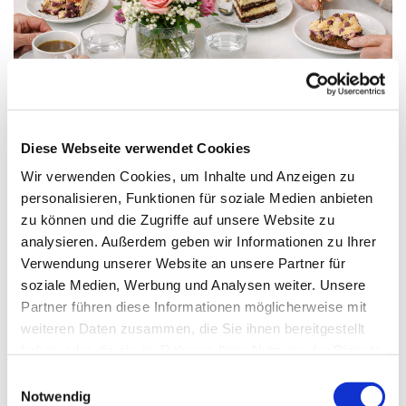
© ki
Diese Webseite verwendet Cookies
Montag, 28. Juni 2027, 14:00 - 17:00
Wir verwenden Cookies, um Inhalte und Anzeigen zu
Uhr
personalisieren, Funktionen für soziale Medien anbieten
zu können und die Zugriffe auf unsere Website zu
St. Franziskus, Hackbuschstraße 14,
analysieren. Außerdem geben wir Informationen zu Ihrer
Verwendung unserer Website an unsere Partner für
13591 Berlin
soziale Medien, Werbung und Analysen weiter. Unsere
Partner führen diese Informationen möglicherweise mit
Christa Wroblewski
weiteren Daten zusammen, die Sie ihnen bereitgestellt
haben oder die sie im Rahmen Ihrer Nutzung der Dienste
gesammelt haben.
E
Notwendig
i