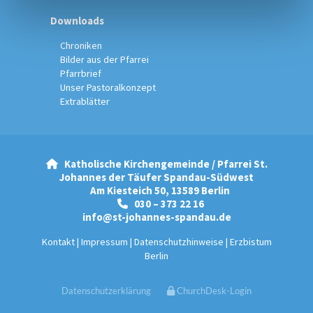
Downloads
Chroniken
Bilder aus der Pfarrei
Pfarrbrief
Unser Pastoralkonzept
Extrablätter
Katholische Kirchengemeinde / Pfarrei St.

Johannes der Täufer Spandau-Südwest
Am Kiesteich 50, 13589 Berlin
030 – 373 22 16

info@st-johannes-spandau.de
Kontakt
|
Impressum
|
Datenschutzhinweise
|
Erzbistum
Berlin
Datenschutzerklärung
ChurchDesk-Login