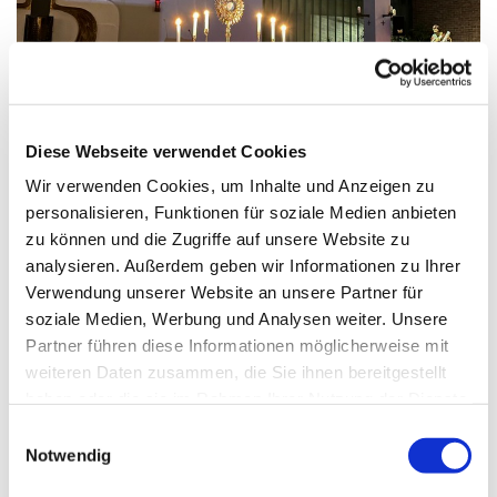
© DH
Diese Webseite verwendet Cookies
Wir verwenden Cookies, um Inhalte und Anzeigen zu
Donnerstag, 18. Februar 2027, 17:00
personalisieren, Funktionen für soziale Medien anbieten
- 19:00 Uhr
zu können und die Zugriffe auf unsere Website zu
analysieren. Außerdem geben wir Informationen zu Ihrer
Verwendung unserer Website an unsere Partner für
St. Markus, Am Kiesteich 50, 13589
soziale Medien, Werbung und Analysen weiter. Unsere
Berlin
Partner führen diese Informationen möglicherweise mit
weiteren Daten zusammen, die Sie ihnen bereitgestellt
haben oder die sie im Rahmen Ihrer Nutzung der Dienste
gesammelt haben.
E
Notwendig
i
n