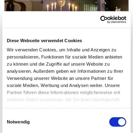
© DH
Diese Webseite verwendet Cookies
Wir verwenden Cookies, um Inhalte und Anzeigen zu
Donnerstag, 5. November 2026,
personalisieren, Funktionen für soziale Medien anbieten
17:00 - 19:00 Uhr
zu können und die Zugriffe auf unsere Website zu
analysieren. Außerdem geben wir Informationen zu Ihrer
Verwendung unserer Website an unsere Partner für
St. Markus, Am Kiesteich 50, 13589
soziale Medien, Werbung und Analysen weiter. Unsere
Berlin
Partner führen diese Informationen möglicherweise mit
weiteren Daten zusammen, die Sie ihnen bereitgestellt
haben oder die sie im Rahmen Ihrer Nutzung der Dienste
gesammelt haben.
E
Notwendig
i
n