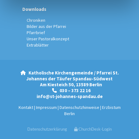
Downloads
Chroniken
Bilder aus der Pfarrei
Pfarrbrief
Unser Pastoralkonzept
Extrablätter
Katholische Kirchengemeinde / Pfarrei St.

Johannes der Täufer Spandau-Südwest
Am Kiesteich 50, 13589 Berlin
030 – 373 22 16

info@st-johannes-spandau.de
Kontakt
|
Impressum
|
Datenschutzhinweise
|
Erzbistum
Berlin
Datenschutzerklärung
ChurchDesk-Login