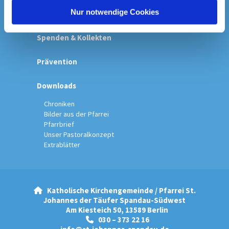
l
Nur notwendige Cookies
Startseite
Spenden & Kollekten
Prävention
Downloads
Chroniken
Bilder aus der Pfarrei
Pfarrbrief
Unser Pastoralkonzept
Extrablätter
Katholische Kirchengemeinde / Pfarrei St.

Johannes der Täufer Spandau-Südwest
Am Kiesteich 50, 13589 Berlin
030 – 373 22 16
