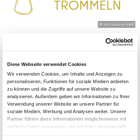
© mit canva erstellt
Freitag, 7. August 2026, 16:00 Uhr
Diese Webseite verwendet Cookies
Experimentierort, Weißenburger
Wir verwenden Cookies, um Inhalte und Anzeigen zu
personalisieren, Funktionen für soziale Medien anbieten
Straße 9-11, 13595 Berlin
zu können und die Zugriffe auf unsere Website zu
analysieren. Außerdem geben wir Informationen zu Ihrer
Verwendung unserer Website an unsere Partner für
soziale Medien, Werbung und Analysen weiter. Unsere
Mit den eigenen Händen Musik erklingen lassen.
Partner führen diese Informationen möglicherweise mit
Wenn ihr Rhythmen liebt, kommt vorbei, ob mit
weiteren Daten zusammen, die Sie ihnen bereitgestellt
oder ohne eigener Trommel, Cajon oder Djembé.
haben oder die sie im Rahmen Ihrer Nutzung der Dienste