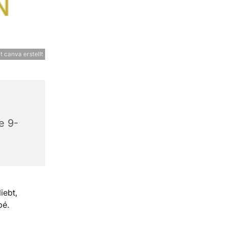
t canva erstellt
e 9-
iebt,
bé.