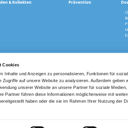
den & Kollekten
Prävention
Do
C
B
P
U
E
t Cookies
sche Kirchengemeinde / Pfarrei St. Johannes der Täufer Spand
Am Kiesteich 50, 13589 Berlin
 Inhalte und Anzeigen zu personalisieren, Funktionen für sozia
030 – 373 22 16

e Zugriffe auf unsere Website zu analysieren. Außerdem geben w
info@st-johannes-spandau.de
rwendung unserer Website an unsere Partner für soziale Medien
re Partner führen diese Informationen möglicherweise mit weite
Kontakt
|
Impressum
|
Datenschutzhinweise
|
Erzbistum Berlin
ereitgestellt haben oder die sie im Rahmen Ihrer Nutzung der D
Datenschutzerklärung
ChurchDesk-Login