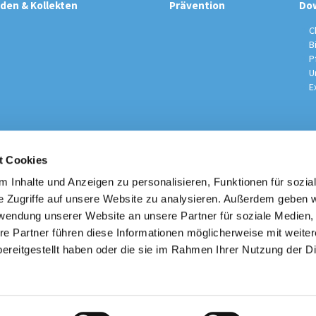
den & Kollekten
Prävention
Do
C
B
P
U
E
t Cookies
sche Kirchengemeinde / Pfarrei St. Johannes der Täufer Spand
Am Kiesteich 50, 13589 Berlin
 Inhalte und Anzeigen zu personalisieren, Funktionen für sozia
030 – 373 22 16

e Zugriffe auf unsere Website zu analysieren. Außerdem geben w
info@st-johannes-spandau.de
rwendung unserer Website an unsere Partner für soziale Medien
re Partner führen diese Informationen möglicherweise mit weite
Kontakt
|
Impressum
|
Datenschutzhinweise
|
Erzbistum Berlin
ereitgestellt haben oder die sie im Rahmen Ihrer Nutzung der D
Datenschutzerklärung
ChurchDesk-Login