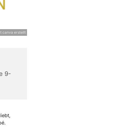
t canva erstellt
e 9-
iebt,
bé.