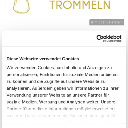
© mit canva erstellt
Freitag, 25. Juni 2027, 16:00 Uhr
Diese Webseite verwendet Cookies
Experimentierort, Weißenburger
Wir verwenden Cookies, um Inhalte und Anzeigen zu
personalisieren, Funktionen für soziale Medien anbieten
Straße 9-11, 13595 Berlin
zu können und die Zugriffe auf unsere Website zu
analysieren. Außerdem geben wir Informationen zu Ihrer
Verwendung unserer Website an unsere Partner für
soziale Medien, Werbung und Analysen weiter. Unsere
Mit den eigenen Händen Musik erklingen lassen.
Partner führen diese Informationen möglicherweise mit
Wenn ihr Rhythmen liebt, kommt vorbei, ob mit
weiteren Daten zusammen, die Sie ihnen bereitgestellt
oder ohne eigener Trommel, Cajon oder Djembé.
haben oder die sie im Rahmen Ihrer Nutzung der Dienste