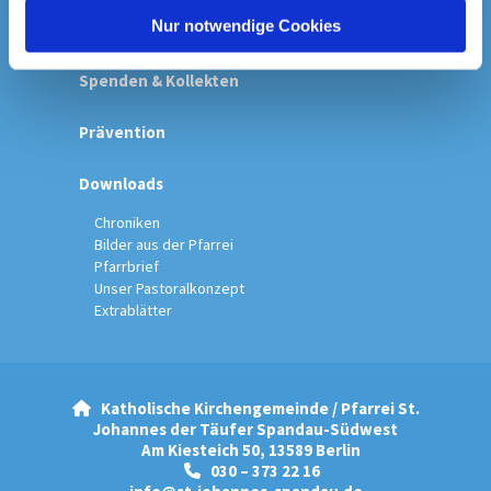
l
Nur notwendige Cookies
Startseite
Spenden & Kollekten
Prävention
Downloads
Chroniken
Bilder aus der Pfarrei
Pfarrbrief
Unser Pastoralkonzept
Extrablätter
Katholische Kirchengemeinde / Pfarrei St.

Johannes der Täufer Spandau-Südwest
Am Kiesteich 50, 13589 Berlin
030 – 373 22 16
