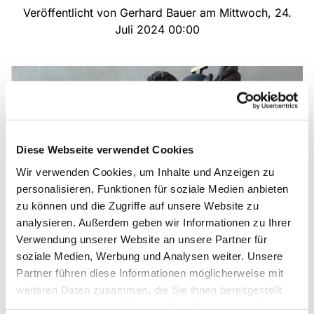
Veröffentlicht von Gerhard Bauer am Mittwoch, 24.
Juli 2024 00:00
Diese Webseite verwendet Cookies
Wir verwenden Cookies, um Inhalte und Anzeigen zu
personalisieren, Funktionen für soziale Medien anbieten
zu können und die Zugriffe auf unsere Website zu
analysieren. Außerdem geben wir Informationen zu Ihrer
© Michael Tillmann
Verwendung unserer Website an unsere Partner für
soziale Medien, Werbung und Analysen weiter. Unsere
Namenstag von Christophorus
Partner führen diese Informationen möglicherweise mit
weiteren Daten zusammen, die Sie ihnen bereitgestellt
Am 24. Juli feiert die Kirche Christophorus, den
haben oder die sie im Rahmen Ihrer Nutzung der Dienste
„Christusträger". Schon im Mittelalter begann man