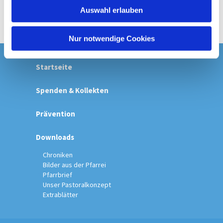
w
Auswahl erlauben
a
h
l
Nur notwendige Cookies
Startseite
Spenden & Kollekten
Prävention
Downloads
Chroniken
Bilder aus der Pfarrei
Pfarrbrief
Unser Pastoralkonzept
Extrablätter