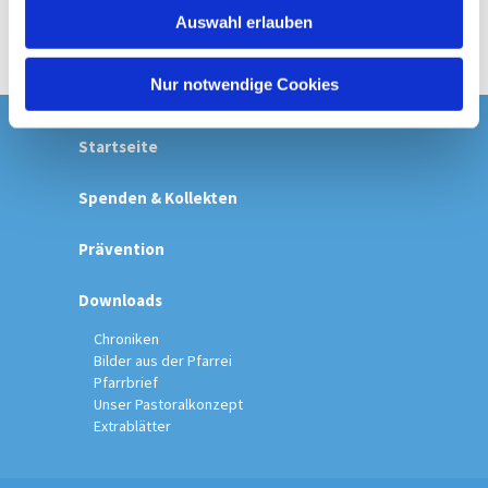
w
Auswahl erlauben
a
h
l
Nur notwendige Cookies
Startseite
Spenden & Kollekten
Prävention
Downloads
Chroniken
Bilder aus der Pfarrei
Pfarrbrief
Unser Pastoralkonzept
Extrablätter