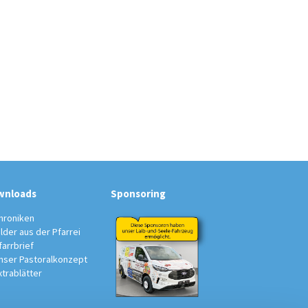
wnloads
Sponsoring
hroniken
ilder aus der Pfarrei
farrbrief
nser Pastoralkonzept
xtrablätter