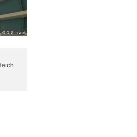
© G. Schiwek
teich