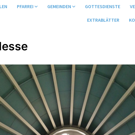
LEN
PFARREI
GEMEINDEN
GOTTESDIENSTE
V
EXTRABLÄTTER
KO
Messe