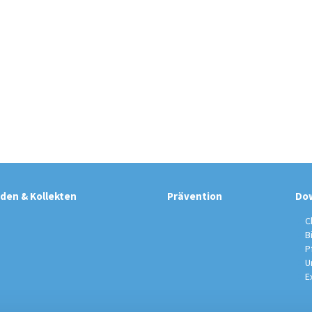
den & Kollekten
Prävention
Do
C
B
P
U
E