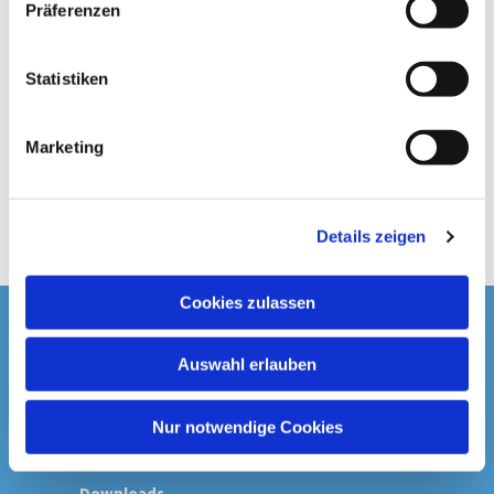
Präferenzen
i
l
l
Statistiken
i
g
Marketing
u
n
g
Details zeigen
s
a
u
Cookies zulassen
s
Startseite
w
Auswahl erlauben
a
Spenden & Kollekten
h
l
Nur notwendige Cookies
Prävention
Downloads