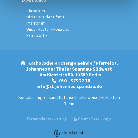
Chroniken
Bilder aus der Pfarrei
Pfarrbrief
Unser Pastoralkonzept
Extrablätter
Katholische Kirchengemeinde / Pfarrei St.

Johannes der Täufer Spandau-Südwest
Am Kiesteich 50, 13589 Berlin
030 – 373 22 16

info@st-johannes-spandau.de
Kontakt
|
Impressum
|
Datenschutzhinweise
|
Erzbistum
Berlin
Datenschutzerklärung
ChurchDesk-Login