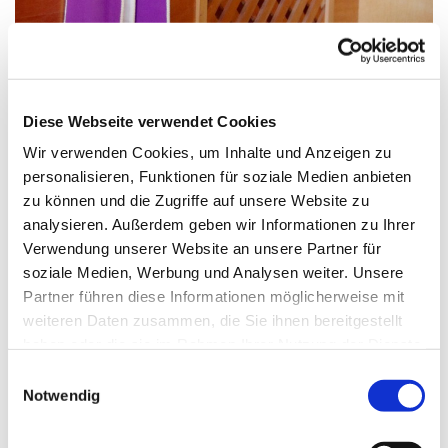
© Christiane Raabe in Pfarrbriefservice.de
Diese Webseite verwendet Cookies
Wir verwenden Cookies, um Inhalte und Anzeigen zu
personalisieren, Funktionen für soziale Medien anbieten
Samstag, 8. Mai 2027, 17:30 Uhr
zu können und die Zugriffe auf unsere Website zu
analysieren. Außerdem geben wir Informationen zu Ihrer
St.Maximilian Kolbe, Maulbeerallee
Verwendung unserer Website an unsere Partner für
15, 13593 Berlin
soziale Medien, Werbung und Analysen weiter. Unsere
Partner führen diese Informationen möglicherweise mit
weiteren Daten zusammen, die Sie ihnen bereitgestellt
haben oder die sie im Rahmen Ihrer Nutzung der Dienste
gesammelt haben.
E
Notwendig
i
n
w