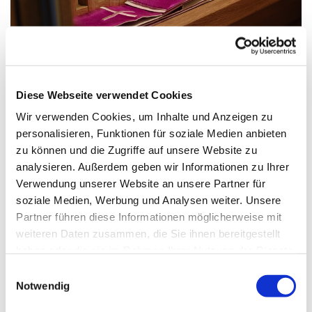
© Markus Weinländer in Pfarrbriefservice
Diese Webseite verwendet Cookies
Wir verwenden Cookies, um Inhalte und Anzeigen zu
Freitag, 18. Dezember 2026, 17:30
personalisieren, Funktionen für soziale Medien anbieten
Uhr
zu können und die Zugriffe auf unsere Website zu
analysieren. Außerdem geben wir Informationen zu Ihrer
Verwendung unserer Website an unsere Partner für
St. Markus, Am Kiesteich 50, 13589
soziale Medien, Werbung und Analysen weiter. Unsere
Berlin
Partner führen diese Informationen möglicherweise mit
weiteren Daten zusammen, die Sie ihnen bereitgestellt
haben oder die sie im Rahmen Ihrer Nutzung der Dienste
gesammelt haben.
E
Notwendig
i
n