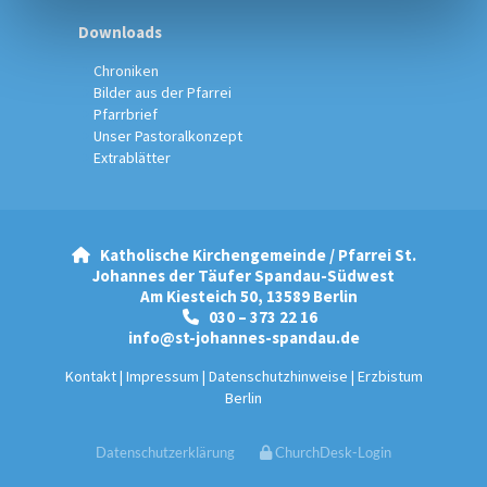
Downloads
Chroniken
Bilder aus der Pfarrei
Pfarrbrief
Unser Pastoralkonzept
Extrablätter
Katholische Kirchengemeinde / Pfarrei St.

Johannes der Täufer Spandau-Südwest
Am Kiesteich 50, 13589 Berlin
030 – 373 22 16

info@st-johannes-spandau.de
Kontakt
|
Impressum
|
Datenschutzhinweise
|
Erzbistum
Berlin
Datenschutzerklärung
ChurchDesk-Login