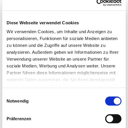
In order to get to know Spandau and to
understand better how we live and
come together here in the
Diese Webseite verwendet Cookies
neighborhood, I am conducting a short
Wir verwenden Cookies, um Inhalte und Anzeigen zu
survey. Your participation will help me
personalisieren, Funktionen für soziale Medien anbieten
find out what issues concern you, what
zu können und die Zugriffe auf unsere Website zu
analysieren. Außerdem geben wir Informationen zu Ihrer
you like about Spandau, and what
Verwendung unserer Website an unsere Partner für
could be improved.
soziale Medien, Werbung und Analysen weiter. Unsere
Partner führen diese Informationen möglicherweise mit
Beatrice Ludovici, social worker
weiteren Daten zusammen, die Sie ihnen bereitgestellt
haben oder die sie im Rahmen Ihrer Nutzung der Dienste
Zur Umfrage
gesammelt haben.
E
Notwendig
i
n
Wie lebt es sich in Spandau?
w
Präferenzen
What is life like in Spandau?
i