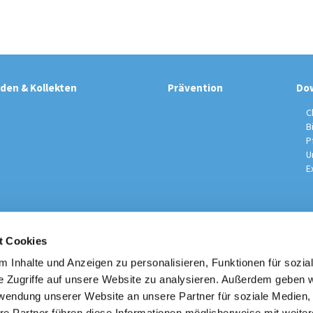
den & Kollekten
Prävention
Do
C
B
P
U
E
t Cookies
sche Kirchengemeinde / Pfarrei St. Johannes der Täufer Spand
Am Kiesteich 50, 13589 Berlin
 Inhalte und Anzeigen zu personalisieren, Funktionen für sozia
030 – 373 22 16

e Zugriffe auf unsere Website zu analysieren. Außerdem geben w
info@st-johannes-spandau.de
rwendung unserer Website an unsere Partner für soziale Medien
re Partner führen diese Informationen möglicherweise mit weite