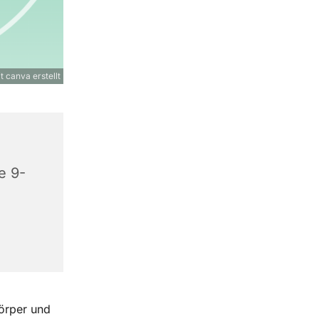
t canva erstellt
e 9-
örper und