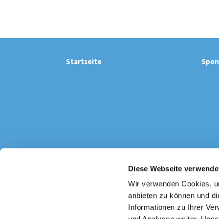
Startseite
Spen
Diese Webseite verwende
Katholi

Wir verwenden Cookies, um
anbieten zu können und di
Informationen zu Ihrer Ve
und Analysen weiter. Unse