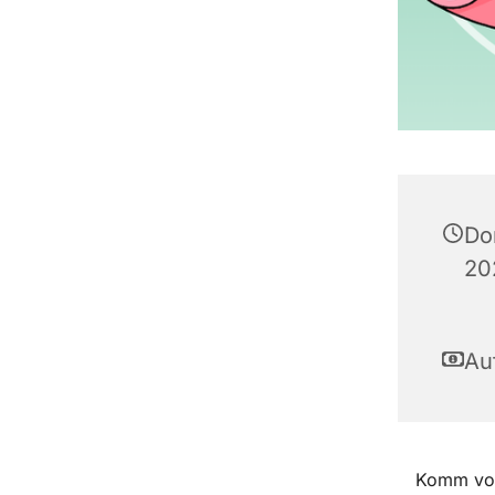
Don
20
Au
Komm vor