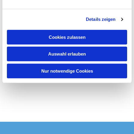
spandau.de/wegweiserberatung
n
g
Details zeigen
s
a
u
Cookies zulassen
s
w
Auswahl erlauben
a
h
l
Nur notwendige Cookies