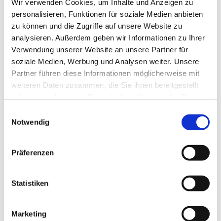
Wir verwenden Cookies, um Inhalte und Anzeigen zu
Sie machen gerade eine schwere Zeit durch und
personalisieren, Funktionen für soziale Medien anbieten
brauchen jemanden zum Reden? Sie benötigen
zu können und die Zugriffe auf unsere Website zu
Beratung zu Ihren Anliegen (z.B. finanziell, familiär,
analysieren. Außerdem geben wir Informationen zu Ihrer
sozial) und wissen nicht, an wen Sie sich wenden
Verwendung unserer Website an unsere Partner für
sollen? Sie machen sich Sorgen um jemanden, der
soziale Medien, Werbung und Analysen weiter. Unsere
Ihnen nahesteht?
Partner führen diese Informationen möglicherweise mit
Dann zögern Sie nicht Kontakt aufzunehmen oder
weiteren Daten zusammen, die Sie ihnen bereitgestellt
vorbeizukommen, damit wir gemeinsam nach einer
haben oder die sie im Rahmen Ihrer Nutzung der Dienste
Lösung suchen. Jede/r darf sich melden!
gesammelt haben.
E
Alle Gespräche unterliegen der Schweigepflicht.
Notwendig
i
n
Beatrice Ludovici – Sozialarbeiterin der Pfarrei
w
Tel. 01515 3794225, E-Mail:
Präferenzen
i
Beatrice.Ludovici@erzbistumberlin.de
l
Ort: St. Maximilian Kolbe (Maulbeerallee 15, 13593
l
Statistiken
Berlin)
i
g
Marketing
weitere Infos:
www.st-johannes-
u