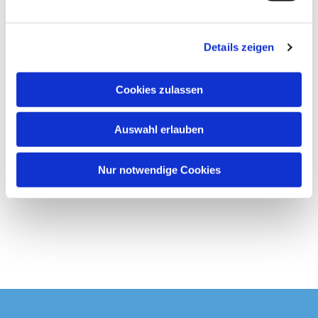
spandau.de/wegweiserberatung
n
g
Details zeigen
s
a
u
Cookies zulassen
s
w
Auswahl erlauben
a
h
l
Nur notwendige Cookies