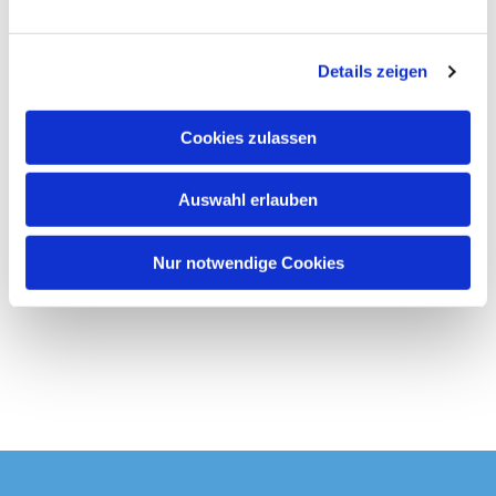
spandau.de/wegweiserberatung
n
g
Details zeigen
s
a
u
Cookies zulassen
s
w
Auswahl erlauben
a
h
l
Nur notwendige Cookies