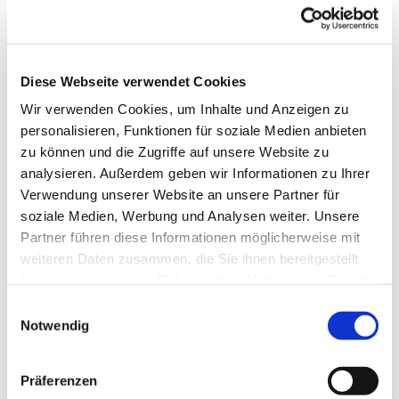
Sie machen gerade eine schwere Zeit durch
und brauchen jemanden zum Reden? Sie
benötigen Beratung zu Ihren Anliegen (z.B.
Diese Webseite verwendet Cookies
finanziell, familiär, sozial) und wissen nicht,
an wen Sie sich wenden sollen? Sie machen
Wir verwenden Cookies, um Inhalte und Anzeigen zu
sich Sorgen um jemanden, der Ihnen
personalisieren, Funktionen für soziale Medien anbieten
zu können und die Zugriffe auf unsere Website zu
nahesteht?
analysieren. Außerdem geben wir Informationen zu Ihrer
Dann zögern Sie nicht Kontakt aufzunehmen
Verwendung unserer Website an unsere Partner für
oder vorbeizukommen, damit wir
soziale Medien, Werbung und Analysen weiter. Unsere
gemeinsam nach einer Lösung suchen.
Partner führen diese Informationen möglicherweise mit
Jede/r darf sich melden! Sie finden mich zur
weiteren Daten zusammen, die Sie ihnen bereitgestellt
angegebenen Zeit in den Räumlichkeiten
haben oder die sie im Rahmen Ihrer Nutzung der Dienste
unter der Kirche.
gesammelt haben.
E
Notwendig
i
Um eine vorherige Anmeldung wird
n
gebeten.
w
Präferenzen
i