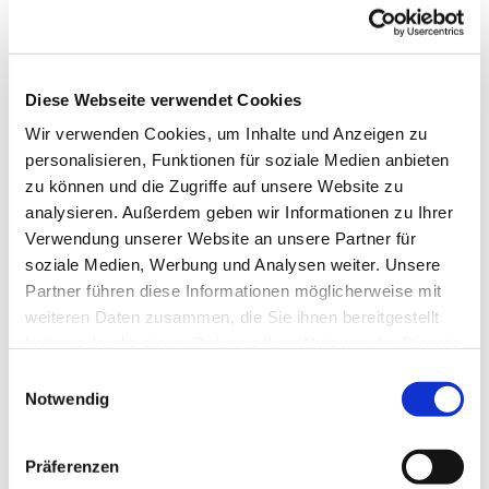
Sie machen gerade eine schwere Zeit durch
und brauchen jemanden zum Reden? Sie
benötigen Beratung zu Ihren Anliegen (z.B.
Diese Webseite verwendet Cookies
finanziell, familiär, sozial) und wissen nicht,
an wen Sie sich wenden sollen? Sie machen
Wir verwenden Cookies, um Inhalte und Anzeigen zu
sich Sorgen um jemanden, der Ihnen
personalisieren, Funktionen für soziale Medien anbieten
zu können und die Zugriffe auf unsere Website zu
nahesteht?
analysieren. Außerdem geben wir Informationen zu Ihrer
Dann zögern Sie nicht Kontakt aufzunehmen
Verwendung unserer Website an unsere Partner für
oder vorbeizukommen, damit wir
soziale Medien, Werbung und Analysen weiter. Unsere
gemeinsam nach einer Lösung suchen.
Partner führen diese Informationen möglicherweise mit
Jede/r darf sich melden! Sie finden mich zur
weiteren Daten zusammen, die Sie ihnen bereitgestellt
angegebenen Zeit in den Räumlichkeiten
haben oder die sie im Rahmen Ihrer Nutzung der Dienste
unter der Kirche.
gesammelt haben.
E
Notwendig
i
Um eine vorherige Anmeldung wird
n
gebeten.
w
Präferenzen
i