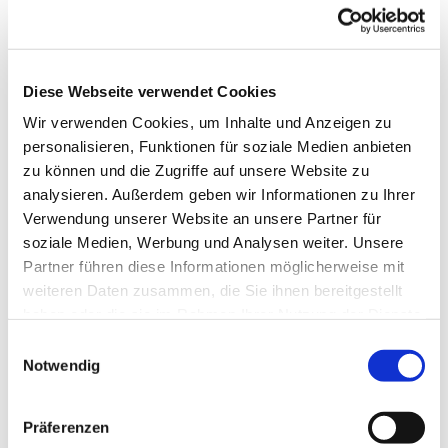
Sie machen gerade eine schwere Zeit durch
und brauchen jemanden zum Reden? Sie
benötigen Beratung zu Ihren Anliegen (z.B.
Diese Webseite verwendet Cookies
finanziell, familiär, sozial) und wissen nicht,
an wen Sie sich wenden sollen? Sie machen
Wir verwenden Cookies, um Inhalte und Anzeigen zu
sich Sorgen um jemanden, der Ihnen
personalisieren, Funktionen für soziale Medien anbieten
zu können und die Zugriffe auf unsere Website zu
nahesteht?
analysieren. Außerdem geben wir Informationen zu Ihrer
Dann zögern Sie nicht Kontakt aufzunehmen
Verwendung unserer Website an unsere Partner für
oder vorbeizukommen, damit wir
soziale Medien, Werbung und Analysen weiter. Unsere
gemeinsam nach einer Lösung suchen.
Partner führen diese Informationen möglicherweise mit
Jede/r darf sich melden! Sie finden mich zur
weiteren Daten zusammen, die Sie ihnen bereitgestellt
angegebenen Zeit in den Räumlichkeiten
haben oder die sie im Rahmen Ihrer Nutzung der Dienste
unter der Kirche.
gesammelt haben.
E
Notwendig
i
Um eine vorherige Anmeldung wird
n
gebeten.
w
Präferenzen
i