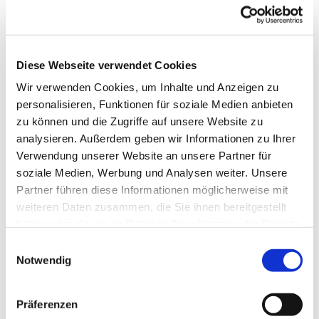
Sie machen gerade eine schwere Zeit durch
und brauchen jemanden zum Reden? Sie
benötigen Beratung zu Ihren Anliegen (z.B.
Diese Webseite verwendet Cookies
finanziell, familiär, sozial) und wissen nicht,
an wen Sie sich wenden sollen? Sie machen
Wir verwenden Cookies, um Inhalte und Anzeigen zu
sich Sorgen um jemanden, der Ihnen
personalisieren, Funktionen für soziale Medien anbieten
zu können und die Zugriffe auf unsere Website zu
nahesteht?
analysieren. Außerdem geben wir Informationen zu Ihrer
Dann zögern Sie nicht Kontakt aufzunehmen
Verwendung unserer Website an unsere Partner für
oder vorbeizukommen, damit wir
soziale Medien, Werbung und Analysen weiter. Unsere
gemeinsam nach einer Lösung suchen.
Partner führen diese Informationen möglicherweise mit
Jede/r darf sich melden! Sie finden mich zur
weiteren Daten zusammen, die Sie ihnen bereitgestellt
angegebenen Zeit in den Räumlichkeiten
haben oder die sie im Rahmen Ihrer Nutzung der Dienste
unter der Kirche.
gesammelt haben.
E
Notwendig
i
Um eine vorherige Anmeldung wird
n
gebeten.
w
Präferenzen
i