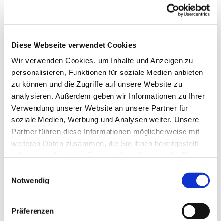
Sie machen gerade eine schwere Zeit durch
und brauchen jemanden zum Reden? Sie
benötigen Beratung zu Ihren Anliegen (z.B.
Diese Webseite verwendet Cookies
finanziell, familiär, sozial) und wissen nicht,
an wen Sie sich wenden sollen? Sie machen
Wir verwenden Cookies, um Inhalte und Anzeigen zu
sich Sorgen um jemanden, der Ihnen
personalisieren, Funktionen für soziale Medien anbieten
zu können und die Zugriffe auf unsere Website zu
nahesteht?
analysieren. Außerdem geben wir Informationen zu Ihrer
Dann zögern Sie nicht Kontakt aufzunehmen
Verwendung unserer Website an unsere Partner für
oder vorbeizukommen, damit wir
soziale Medien, Werbung und Analysen weiter. Unsere
gemeinsam nach einer Lösung suchen.
Partner führen diese Informationen möglicherweise mit
Jede/r darf sich melden! Sie finden mich zur
weiteren Daten zusammen, die Sie ihnen bereitgestellt
angegebenen Zeit in den Räumlichkeiten
haben oder die sie im Rahmen Ihrer Nutzung der Dienste
unter der Kirche.
gesammelt haben.
E
Notwendig
i
Um eine vorherige Anmeldung wird
n
gebeten.
w
Präferenzen
i