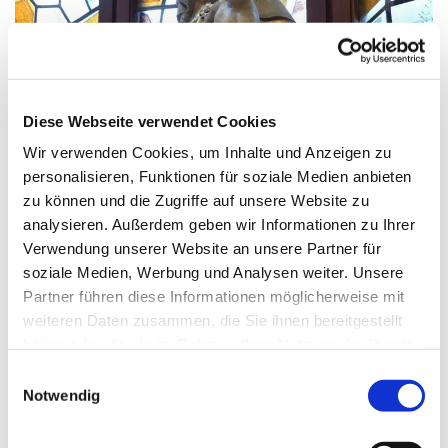
© G. Schiwek
Diese Webseite verwendet Cookies
Wir verwenden Cookies, um Inhalte und Anzeigen zu
personalisieren, Funktionen für soziale Medien anbieten
Samstag, 8. Januar 2028, 18:00 Uhr
zu können und die Zugriffe auf unsere Website zu
analysieren. Außerdem geben wir Informationen zu Ihrer
Mariä Himmelfahrt, Sakrower
Verwendung unserer Website an unsere Partner für
Landstraße 60-62, 14089 Berlin
soziale Medien, Werbung und Analysen weiter. Unsere
Partner führen diese Informationen möglicherweise mit
weiteren Daten zusammen, die Sie ihnen bereitgestellt
haben oder die sie im Rahmen Ihrer Nutzung der Dienste
gesammelt haben.
E
Notwendig
i
n
w