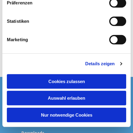
Präferenzen
i
l
l
Statistiken
i
g
Marketing
u
n
g
Details zeigen
s
a
u
Cookies zulassen
s
Startseite
w
Auswahl erlauben
a
Spenden & Kollekten
h
l
Nur notwendige Cookies
Prävention
Downloads