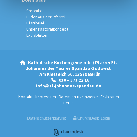
Chroniken
Bilder aus der Pfarrei
Pfarrbrief
Unser Pastoralkonzept
Extrablätter
Katholische Kirchengemeinde / Pfarrei St.

Johannes der Täufer Spandau-Südwest
Am Kiesteich 50, 13589 Berlin
030 – 373 22 16

info@st-johannes-spandau.de
Kontakt
|
Impressum
|
Datenschutzhinweise
|
Erzbistum
Berlin
Datenschutzerklärung
ChurchDesk-Login