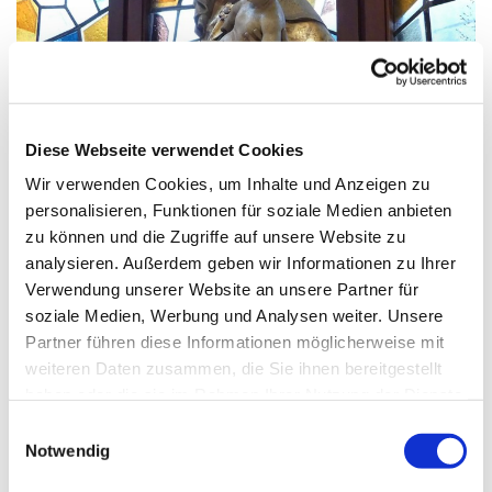
© G. Schiwek
Diese Webseite verwendet Cookies
Wir verwenden Cookies, um Inhalte und Anzeigen zu
Samstag, 6. November 2027, 18:00
personalisieren, Funktionen für soziale Medien anbieten
Uhr
zu können und die Zugriffe auf unsere Website zu
analysieren. Außerdem geben wir Informationen zu Ihrer
Verwendung unserer Website an unsere Partner für
Mariä Himmelfahrt, Sakrower
soziale Medien, Werbung und Analysen weiter. Unsere
Landstraße 60-62, 14089 Berlin
Partner führen diese Informationen möglicherweise mit
weiteren Daten zusammen, die Sie ihnen bereitgestellt
haben oder die sie im Rahmen Ihrer Nutzung der Dienste
gesammelt haben.
E
Notwendig
i
n