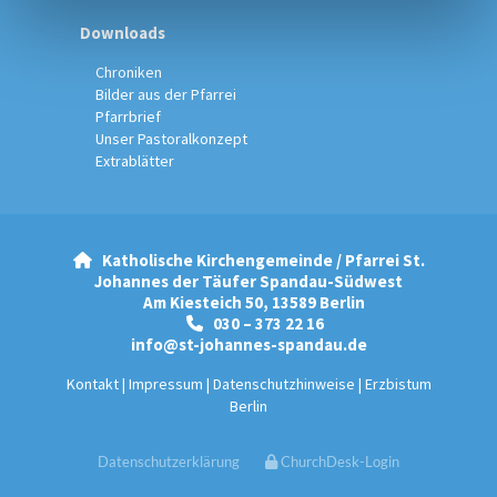
Downloads
Chroniken
Bilder aus der Pfarrei
Pfarrbrief
Unser Pastoralkonzept
Extrablätter
Katholische Kirchengemeinde / Pfarrei St.

Johannes der Täufer Spandau-Südwest
Am Kiesteich 50, 13589 Berlin
030 – 373 22 16

info@st-johannes-spandau.de
Kontakt
|
Impressum
|
Datenschutzhinweise
|
Erzbistum
Berlin
Datenschutzerklärung
ChurchDesk-Login