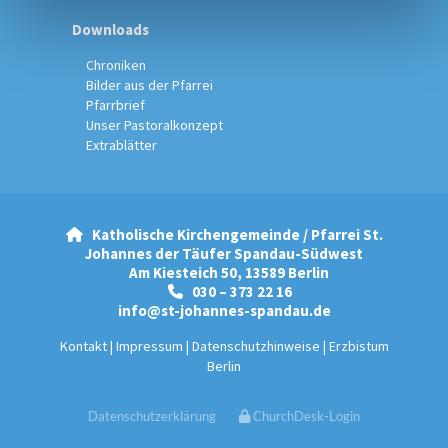
Downloads
Chroniken
Bilder aus der Pfarrei
Pfarrbrief
Unser Pastoralkonzept
Extrablätter
Katholische Kirchengemeinde / Pfarrei St.

Johannes der Täufer Spandau-Südwest
Am Kiesteich 50, 13589 Berlin
030 – 373 22 16

info@st-johannes-spandau.de
Kontakt
|
Impressum
|
Datenschutzhinweise
|
Erzbistum
Berlin
Datenschutzerklärung
ChurchDesk-Login