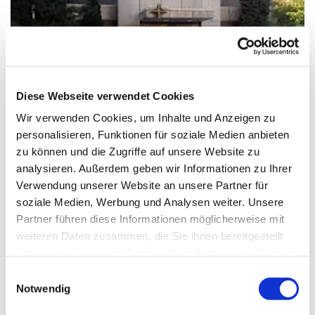
© Homepage St.Maximilian Kolbe
Diese Webseite verwendet Cookies
Wir verwenden Cookies, um Inhalte und Anzeigen zu
Samstag, 16. Oktober 2027, 18:00
personalisieren, Funktionen für soziale Medien anbieten
Uhr
zu können und die Zugriffe auf unsere Website zu
analysieren. Außerdem geben wir Informationen zu Ihrer
Verwendung unserer Website an unsere Partner für
St. Maximilian Kolbe, Maulbeerallee
soziale Medien, Werbung und Analysen weiter. Unsere
15, 13593 Berlin
Partner führen diese Informationen möglicherweise mit
weiteren Daten zusammen, die Sie ihnen bereitgestellt
haben oder die sie im Rahmen Ihrer Nutzung der Dienste
gesammelt haben.
E
Notwendig
i
n