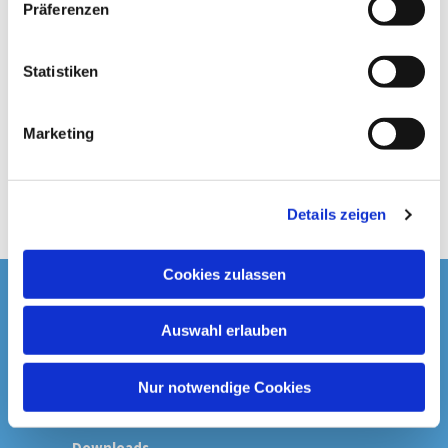
Präferenzen
i
l
l
Statistiken
i
g
Marketing
u
n
g
Details zeigen
s
a
u
Cookies zulassen
s
Startseite
w
Auswahl erlauben
a
Spenden & Kollekten
h
l
Nur notwendige Cookies
Prävention
Downloads