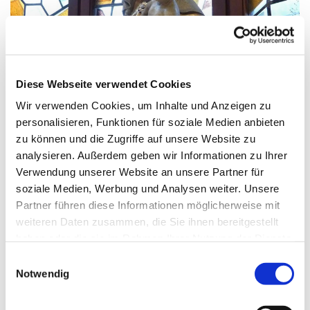
© G. Schiwek
Diese Webseite verwendet Cookies
Wir verwenden Cookies, um Inhalte und Anzeigen zu
personalisieren, Funktionen für soziale Medien anbieten
Samstag, 3. April 2027, 18:00 Uhr
zu können und die Zugriffe auf unsere Website zu
analysieren. Außerdem geben wir Informationen zu Ihrer
Mariä Himmelfahrt, Sakrower
Verwendung unserer Website an unsere Partner für
Landstraße 60-62, 14089 Berlin
soziale Medien, Werbung und Analysen weiter. Unsere
Partner führen diese Informationen möglicherweise mit
weiteren Daten zusammen, die Sie ihnen bereitgestellt
haben oder die sie im Rahmen Ihrer Nutzung der Dienste
gesammelt haben.
E
Notwendig
i
n
w