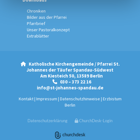
Chroniken
Bilder aus der Pfarrei
Pfarrbrief
Unser Pastoralkonzept
Extrablätter
Katholische Kirchengemeinde / Pfarrei St.

Johannes der Täufer Spandau-Südwest
Am Kiesteich 50, 13589 Berlin
030 – 373 22 16

info@st-johannes-spandau.de
Kontakt
|
Impressum
|
Datenschutzhinweise
|
Erzbistum
Berlin
Datenschutzerklärung
ChurchDesk-Login