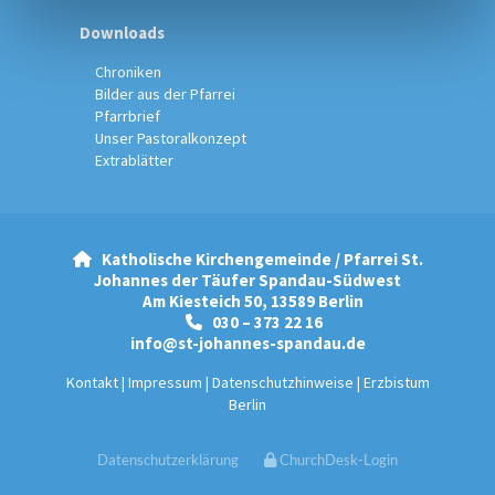
Downloads
Chroniken
Bilder aus der Pfarrei
Pfarrbrief
Unser Pastoralkonzept
Extrablätter
Katholische Kirchengemeinde / Pfarrei St.

Johannes der Täufer Spandau-Südwest
Am Kiesteich 50, 13589 Berlin
030 – 373 22 16

info@st-johannes-spandau.de
Kontakt
|
Impressum
|
Datenschutzhinweise
|
Erzbistum
Berlin
Datenschutzerklärung
ChurchDesk-Login