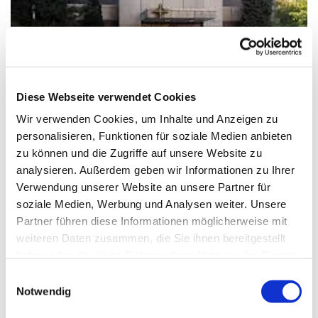
© Homepage St.Maximilian Kolbe
Diese Webseite verwendet Cookies
Wir verwenden Cookies, um Inhalte und Anzeigen zu
Samstag, 31. Oktober 2026, 18:00
personalisieren, Funktionen für soziale Medien anbieten
Uhr
zu können und die Zugriffe auf unsere Website zu
analysieren. Außerdem geben wir Informationen zu Ihrer
Verwendung unserer Website an unsere Partner für
St. Maximilian Kolbe, Maulbeerallee
soziale Medien, Werbung und Analysen weiter. Unsere
15, 13593 Berlin
Partner führen diese Informationen möglicherweise mit
weiteren Daten zusammen, die Sie ihnen bereitgestellt
haben oder die sie im Rahmen Ihrer Nutzung der Dienste
gesammelt haben.
E
Notwendig
i
n