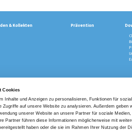
den & Kollekten
Prävention
Do
C
B
P
U
E
t Cookies
sche Kirchengemeinde / Pfarrei St. Johannes der Täufer Spand
Am Kiesteich 50, 13589 Berlin
 Inhalte und Anzeigen zu personalisieren, Funktionen für sozia
030 – 373 22 16

e Zugriffe auf unsere Website zu analysieren. Außerdem geben w
info@st-johannes-spandau.de
rwendung unserer Website an unsere Partner für soziale Medien
re Partner führen diese Informationen möglicherweise mit weite
Kontakt
|
Impressum
|
Datenschutzhinweise
|
Erzbistum Berlin
ereitgestellt haben oder die sie im Rahmen Ihrer Nutzung der D