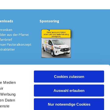
wnloads
Sponsoring
hroniken
ilder aus der Pfarrei
farrbrief
nser Pastoralkonzept
xtrablätter
Cookies zulassen
au-Südwest
le Medien
ir
Auswahl erlauben
, Werbung
ren Daten
Nur notwendige Cookies
ienste