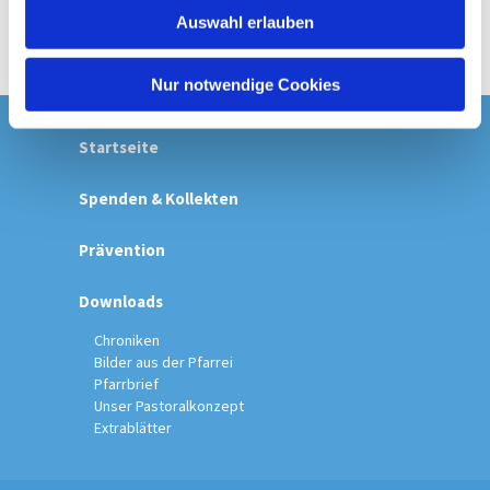
w
Auswahl erlauben
a
h
l
Nur notwendige Cookies
Startseite
Spenden & Kollekten
Prävention
Downloads
Chroniken
Bilder aus der Pfarrei
Pfarrbrief
Unser Pastoralkonzept
Extrablätter