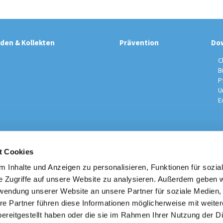
den & Kollekten
Prävention
Do
C
B
P
U
E
t Cookies
sche Kirchengemeinde / Pfarrei St. Johannes der Täufer Spand
Am Kiesteich 50, 13589 Berlin
 Inhalte und Anzeigen zu personalisieren, Funktionen für sozia
030 – 373 22 16

e Zugriffe auf unsere Website zu analysieren. Außerdem geben w
info@st-johannes-spandau.de
rwendung unserer Website an unsere Partner für soziale Medien
re Partner führen diese Informationen möglicherweise mit weite
Kontakt
|
Impressum
|
Datenschutzhinweise
|
Erzbistum Berlin
ereitgestellt haben oder die sie im Rahmen Ihrer Nutzung der D