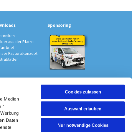
wnloads
Sponsoring
hroniken
ilder aus der Pfarrei
farrbrief
nser Pastoralkonzept
xtrablätter
Cookies zulassen
au-Südwest
le Medien
ir
Auswahl erlauben
, Werbung
ren Daten
Nur notwendige Cookies
ienste