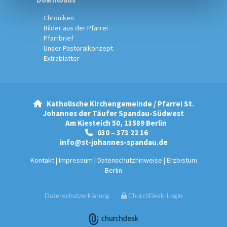
Chroniken
Bilder aus der Pfarrei
Pfarrbrief
Unser Pastoralkonzept
Extrablätter
Katholische Kirchengemeinde / Pfarrei St.

Johannes der Täufer Spandau-Südwest
Am Kiesteich 50, 13589 Berlin
030 – 373 22 16

info@st-johannes-spandau.de
Kontakt
|
Impressum
|
Datenschutzhinweise
|
Erzbistum
Berlin
Datenschutzerklärung
ChurchDesk-Login