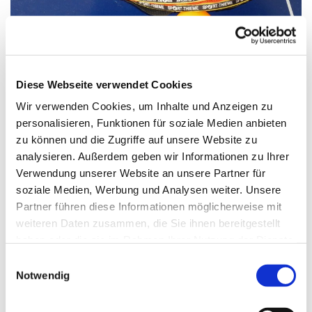
© Bild: Kerrin Gabriel In: Pfarrbriefservice.de
Diese Webseite verwendet Cookies
Wir verwenden Cookies, um Inhalte und Anzeigen zu
personalisieren, Funktionen für soziale Medien anbieten
Montag, 29. März 2027, 17:00 Uhr
zu können und die Zugriffe auf unsere Website zu
analysieren. Außerdem geben wir Informationen zu Ihrer
St. Markus, Am Kiesteich 50, 13589
Verwendung unserer Website an unsere Partner für
Berlin
soziale Medien, Werbung und Analysen weiter. Unsere
Partner führen diese Informationen möglicherweise mit
weiteren Daten zusammen, die Sie ihnen bereitgestellt
haben oder die sie im Rahmen Ihrer Nutzung der Dienste
gesammelt haben.
E
Notwendig
i
n
w