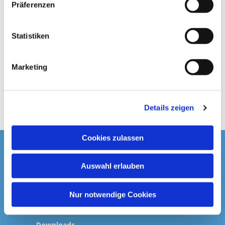
Präferenzen
i
l
l
Statistiken
i
g
Marketing
u
n
g
Details zeigen
s
a
u
Cookies zulassen
s
Startseite
w
Auswahl erlauben
a
Spenden & Kollekten
h
l
Nur notwendige Cookies
Prävention
Downloads