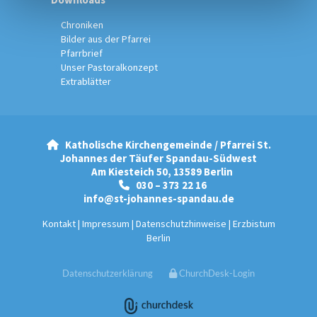
Chroniken
Bilder aus der Pfarrei
Pfarrbrief
Unser Pastoralkonzept
Extrablätter
Katholische Kirchengemeinde / Pfarrei St.

Johannes der Täufer Spandau-Südwest
Am Kiesteich 50, 13589 Berlin
030 – 373 22 16

info@st-johannes-spandau.de
Kontakt
|
Impressum
|
Datenschutzhinweise
|
Erzbistum
Berlin
Datenschutzerklärung
ChurchDesk-Login