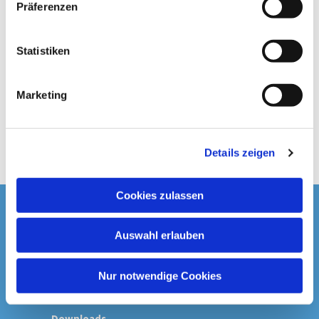
Präferenzen
i
l
l
Statistiken
i
g
Marketing
u
n
g
Details zeigen
s
a
u
Cookies zulassen
s
Startseite
w
Auswahl erlauben
a
Spenden & Kollekten
h
l
Nur notwendige Cookies
Prävention
Downloads