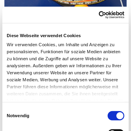
© Bild: Kerrin Gabriel In: Pfarrbriefservice.de
Diese Webseite verwendet Cookies
Wir verwenden Cookies, um Inhalte und Anzeigen zu
personalisieren, Funktionen für soziale Medien anbieten
Montag, 22. März 2027, 17:00 Uhr
zu können und die Zugriffe auf unsere Website zu
analysieren. Außerdem geben wir Informationen zu Ihrer
St. Markus, Am Kiesteich 50, 13589
Verwendung unserer Website an unsere Partner für
Berlin
soziale Medien, Werbung und Analysen weiter. Unsere
Partner führen diese Informationen möglicherweise mit
weiteren Daten zusammen, die Sie ihnen bereitgestellt
haben oder die sie im Rahmen Ihrer Nutzung der Dienste
gesammelt haben.
E
Notwendig
i
n
w