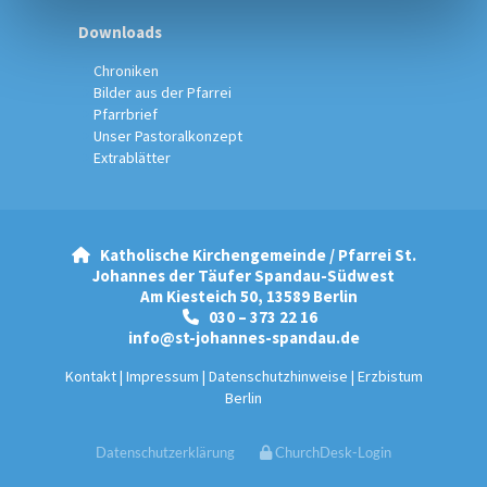
Downloads
Chroniken
Bilder aus der Pfarrei
Pfarrbrief
Unser Pastoralkonzept
Extrablätter
Katholische Kirchengemeinde / Pfarrei St.

Johannes der Täufer Spandau-Südwest
Am Kiesteich 50, 13589 Berlin
030 – 373 22 16

info@st-johannes-spandau.de
Kontakt
|
Impressum
|
Datenschutzhinweise
|
Erzbistum
Berlin
Datenschutzerklärung
ChurchDesk-Login