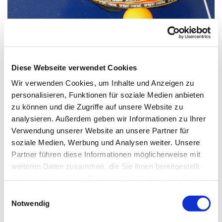
© Bild: Kerrin Gabriel In: Pfarrbriefservice.de
Diese Webseite verwendet Cookies
Wir verwenden Cookies, um Inhalte und Anzeigen zu
Montag, 14. Dezember 2026, 17:00
personalisieren, Funktionen für soziale Medien anbieten
Uhr
zu können und die Zugriffe auf unsere Website zu
analysieren. Außerdem geben wir Informationen zu Ihrer
Verwendung unserer Website an unsere Partner für
St. Markus, Am Kiesteich 50, 13589
soziale Medien, Werbung und Analysen weiter. Unsere
Berlin
Partner führen diese Informationen möglicherweise mit
weiteren Daten zusammen, die Sie ihnen bereitgestellt
haben oder die sie im Rahmen Ihrer Nutzung der Dienste
gesammelt haben.
E
Notwendig
i
n