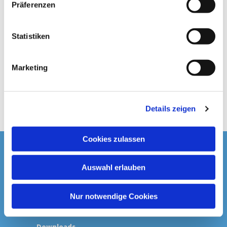
Präferenzen
i
l
l
Statistiken
i
g
Marketing
u
n
g
Details zeigen
s
a
u
Cookies zulassen
s
Startseite
w
Auswahl erlauben
a
Spenden & Kollekten
h
l
Nur notwendige Cookies
Prävention
Downloads