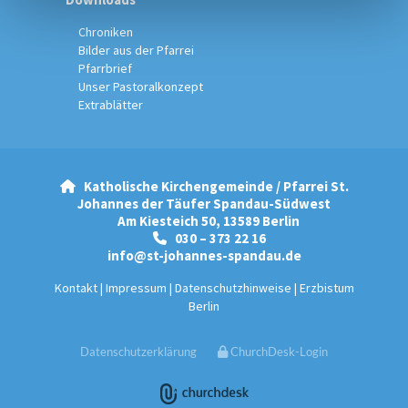
Chroniken
Bilder aus der Pfarrei
Pfarrbrief
Unser Pastoralkonzept
Extrablätter
Katholische Kirchengemeinde / Pfarrei St.

Johannes der Täufer Spandau-Südwest
Am Kiesteich 50, 13589 Berlin
030 – 373 22 16

info@st-johannes-spandau.de
Kontakt
|
Impressum
|
Datenschutzhinweise
|
Erzbistum
Berlin
Datenschutzerklärung
ChurchDesk-Login