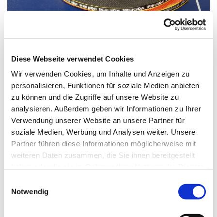
© Bild: Kerrin Gabriel In: Pfarrbriefservice.de
Diese Webseite verwendet Cookies
Wir verwenden Cookies, um Inhalte und Anzeigen zu
personalisieren, Funktionen für soziale Medien anbieten
Montag, 3. Januar 2028, 17:00 Uhr
zu können und die Zugriffe auf unsere Website zu
analysieren. Außerdem geben wir Informationen zu Ihrer
St. Markus, Am Kiesteich 50, 13589
Verwendung unserer Website an unsere Partner für
Berlin
soziale Medien, Werbung und Analysen weiter. Unsere
Partner führen diese Informationen möglicherweise mit
weiteren Daten zusammen, die Sie ihnen bereitgestellt
haben oder die sie im Rahmen Ihrer Nutzung der Dienste
gesammelt haben.
E
Notwendig
i
n
w